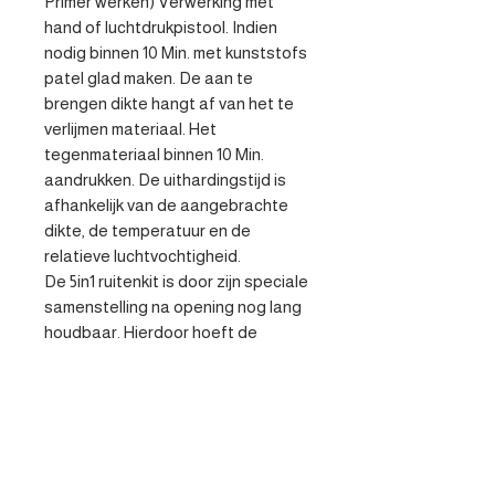
Primer werken) Verwerking met 
hand of luchtdrukpistool. Indien 
nodig binnen 10 Min. met kunststofs 
patel glad maken. De aan te 
brengen dikte hangt af van het te 
verlijmen materiaal. Het 
tegenmateriaal binnen 10 Min. 
aandrukken. De uithardingstijd is 
afhankelijk van de aangebrachte 
dikte, de temperatuur en de 
relatieve luchtvochtigheid.

De 5in1 ruitenkit is door zijn speciale 
samenstelling na opening nog lang 
houdbaar. Hierdoor hoeft de 
geopende koker niet meer 
weggegooid te worden.
Specificaties
- Uitstekende hechting – zelfs