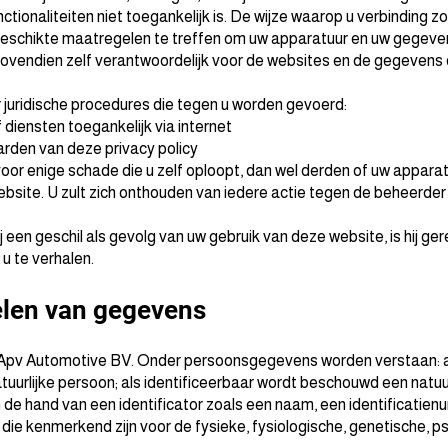
ctionaliteiten niet toegankelijk is. De wijze waarop u verbinding 
le geschikte maatregelen te treffen om uw apparatuur en uw gege
 bovendien zelf verantwoordelijk voor de websites en de gegevens d
r juridische procedures die tegen u worden gevoerd:
diensten toegankelijk via internet
den van deze privacy policy
voor enige schade die u zelf oploopt, dan wel derden of uw appara
ebsite. U zult zich onthouden van iedere actie tegen de beheerder 
een geschil als gevolg van uw gebruik van deze website, is hij gere
 u te verhalen.
melen van gegevens
pv Automotive BV. Onder persoonsgegevens worden verstaan: all
tuurlijke persoon; als identificeerbaar wordt beschouwd een natuurl
de hand van een identificator zoals een naam, een identificatien
 die kenmerkend zijn voor de fysieke, fysiologische, genetische, p