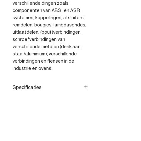
verschillende dingen zoals: 
componenten van ABS- en ASR-
systemen, koppelingen, afsluiters, 
remdelen, bougies, lambdasondes, 
uitlaatdelen, (bout)verbindingen, 
schroefverbindingen van 
verschillende metalen (denk aan: 
staal/aluminium), verschillende 
verbindingen en flensen in de 
industrie en ovens.
Specificaties
- Multifunctioneel montage pasta. -
Bescherming tegen vastzitten en
corrosie. - Smering van uitlaat
Contacteer ons