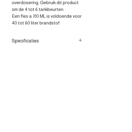
overdosering. Gebruik dit product 
om de 4 tot 6 tankbeurten.

Een fles a 310 ML is voldoende voor 
40 tot 60 liter brandstof.
Specificaties
- Voorkomt dat ethanol in de
brandstof bepaalde rubbers,
afdichtingen, keerringen en
pakkingen aantast. - Houdt het
Contacteer ons
brandstofsysteem schoon -
Verbetert de brandstof kwaliteit
Heist-op-den-berg
parts@apv-automotive.be
Liersesteenweg 269,
2220 Heist-op-den-Berg