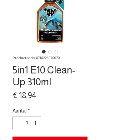
Productcode: 8718226870070
5in1 E10 Clean-
Up 310ml
Prijs
€ 18,94
Aantal
*