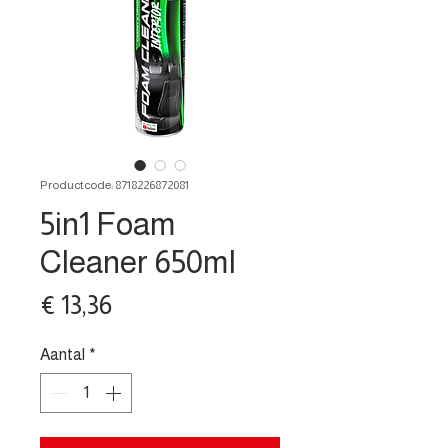
Productcode: 8718226872081
5in1 Foam
Cleaner 650ml
Prijs
€ 13,36
Aantal
*