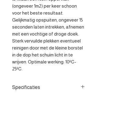
(ongeveer 1m2) per keer schoon 
voor het beste resultaat. 
Gelijkmatig opspuiten, ongeveer 15 
seconden laten intrekken, afnemen 
met een vochtige of droge doek. 
Sterk vervuilde plekken eventueel 
reinigen door met de kleine borstel 
in de dop het schuim licht in te 
wrijven. Optimale werking: 10ºC- 
25ºC.
Specificaties
- Unieke schuimreiniger - Speciale
dieptereiniging - Zichtbaar
ontvettend
Contacteer ons