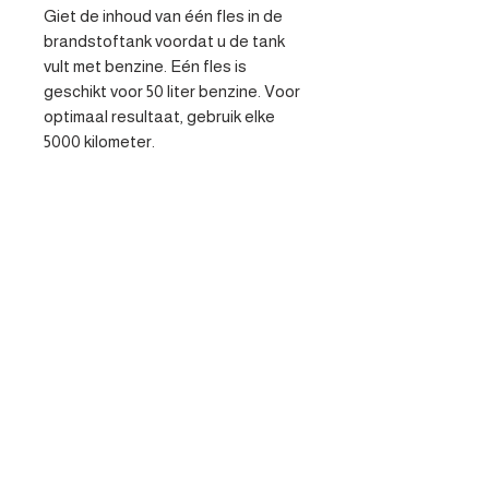
Giet de inhoud van één fles in de 
brandstoftank voordat u de tank 
vult met benzine. Eén fles is 
geschikt voor 50 liter benzine. Voor 
optimaal resultaat, gebruik elke 
5000 kilometer.
Specificaties
- Voorkomt en lost problemen op
bij hybride benzine auto’s - Houdt
het brandstofsysteem schoon -
Stabiliseert de brandstof
Contacteer ons
waardoor ontmenging wordt
voorkomen
Heist-op-den-berg
parts@apv-automotive.be
Liersesteenweg 269,