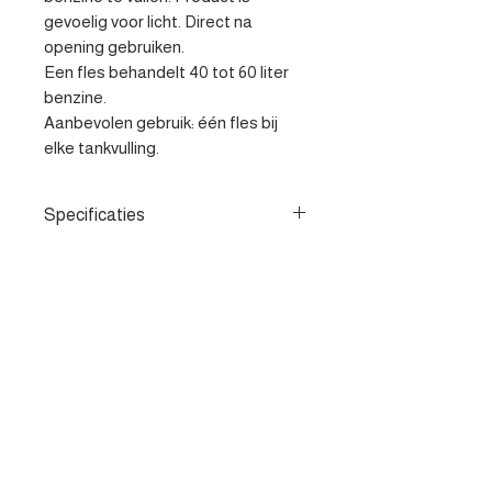
gevoelig voor licht. Direct na 
opening gebruiken.

Een fles behandelt 40 tot 60 liter 
benzine.

Aanbevolen gebruik: één fles bij 
elke tankvulling.
Specificaties
- Verhoogt het octaangetal -
Verbetert de verbranding en
herstelt de prestaties - Voorkomt
kloppen van de motor
Contacteer ons
Heist-op-den-berg
parts@apv-automotive.be