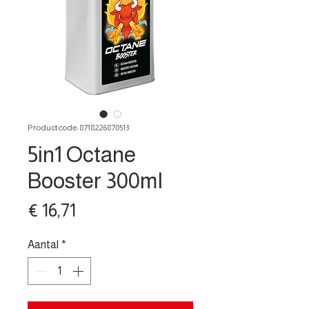
Productcode: 8718226870513
5in1 Octane
Booster 300ml
Prijs
€ 16,71
Aantal
*