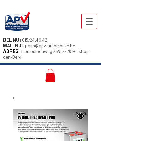
BEL NU
|
015/24.40.42
MAIL NU
|
parts@apv-automotive.be
ADRES
|
Liersesteenweg 269, 2220 Heist-op-
den-Berg