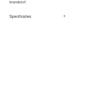
brandstof.
Specificaties
- Verwijdert blokkerende vuilresten
met 1 behandeling - Opent
verstopte injectoren - Herstelt
vermogen
Contacteer ons
Heist-op-den-berg
parts@apv-automotive.be
Liersesteenweg 269,
2220 Heist-op-den-Berg
015/24.40.4
2