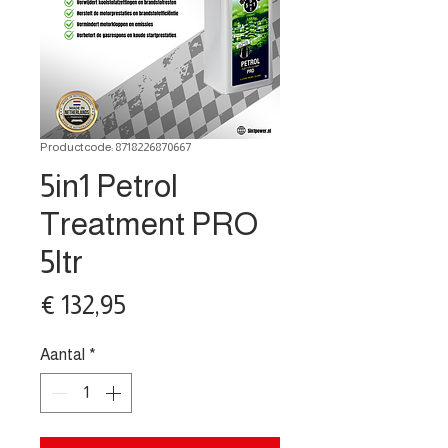
Productcode: 8718226870667
5in1 Petrol
Treatment PRO
5ltr
Prijs
€ 132,95
Aantal
*