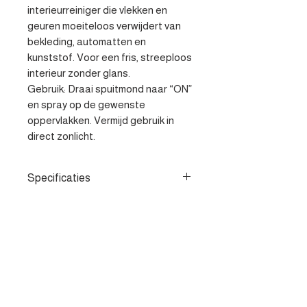
interieurreiniger die vlekken en 
geuren moeiteloos verwijdert van 
bekleding, automatten en 
kunststof. Voor een fris, streeploos 
interieur zonder glans.

Gebruik: Draai spuitmond naar “ON” 
en spray op de gewenste 
oppervlakken. Vermijd gebruik in 
direct zonlicht.
Specificaties
- Keramische wax voor langdurige
bescherming en glans op de lak. -
Streeploos resultaat op ramen,
spiegels en kunststof
Contacteer ons
oppervlakken. - Verwijdert vlekken
en geuren voor een fris interieur.
Heist-op-den-berg