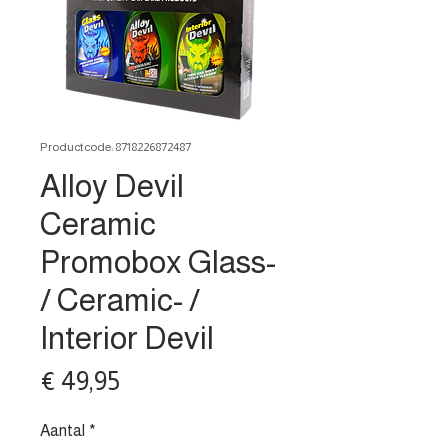
Productcode: 8718226872487
Alloy Devil
Ceramic
Promobox Glass-
/ Ceramic- /
Interior Devil
Prijs
€ 49,95
Aantal
*