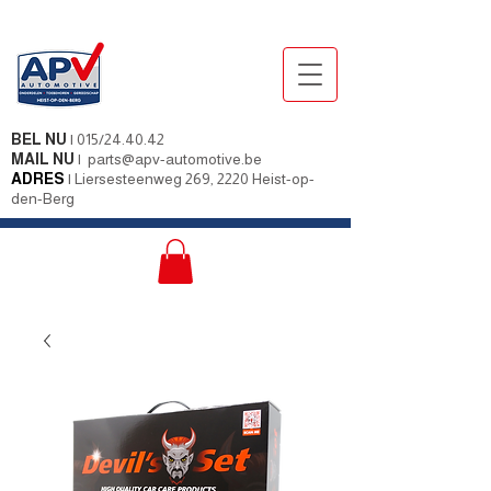
BEL NU
|
015/24.40.42
MAIL NU
|
parts@apv-automotive.be
ADRES
|
Liersesteenweg 269, 2220 Heist-op-
den-Berg