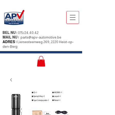
BEL NU
|
015/24.40.42
MAIL NU
|
parts@apv-automotive.be
ADRES
|
Liersesteenweg 269, 2220 Heist-op-
den-Berg