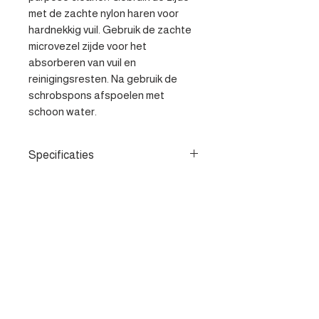
met de zachte nylon haren voor 
hardnekkig vuil. Gebruik de zachte 
microvezel zijde voor het 
absorberen van vuil en 
reinigingsresten. Na gebruik de 
schrobspons afspoelen met 
schoon water.
Specificaties
- Multifunctioneel in gebruik - 2in1
schrob spons voor het volledig
reinigen van het interieur - Te
gebruiken in combinatie met de
Contacteer ons
Gecko interior matt reiniger
Heist-op-den-berg
parts@apv-automotive.be