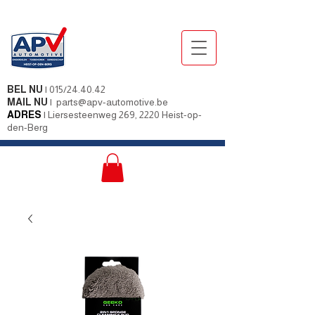
BEL NU
|
015/24.40.42
MAIL NU
|
parts@apv-automotive.be
ADRES
|
Liersesteenweg 269, 2220 Heist-op-
den-Berg