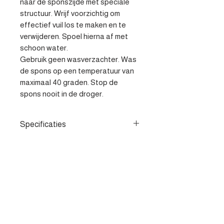
naar de sponszijde met speciale 
structuur. Wrijf voorzichtig om 
effectief vuil los te maken en te 
verwijderen. Spoel hierna af met 
schoon water. 

Gebruik geen wasverzachter. Was 
de spons op een temperatuur van 
maximaal 40 graden. Stop de 
spons nooit in de droger.
Specificaties
- Voor grondige reiniging -
Moeiteloos grote oppervlakken
schoonmaken - Speciale structuur
voor hardnekkig vuil
Contacteer ons
Heist-op-den-berg