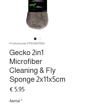
Productcode: 8718226878564
Gecko 2in1
Microfiber
Cleaning & Fly
Sponge 2x11x5cm
Prijs
€ 5,95
Aantal
*