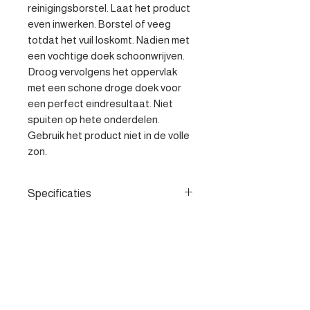
reinigingsborstel. Laat het product 
even inwerken. Borstel of veeg 
totdat het vuil loskomt. Nadien met 
een vochtige doek schoonwrijven. 
Droog vervolgens het oppervlak 
met een schone droge doek voor 
een perfect eindresultaat. Niet 
spuiten op hete onderdelen. 
Gebruik het product niet in de volle 
zon.
Specificaties
- All purpose cleaner met
uitstekende reinigende
eigenschappen - Geschikt voor
alle oppervlakken - Laat een
Contacteer ons
aangename geur achter