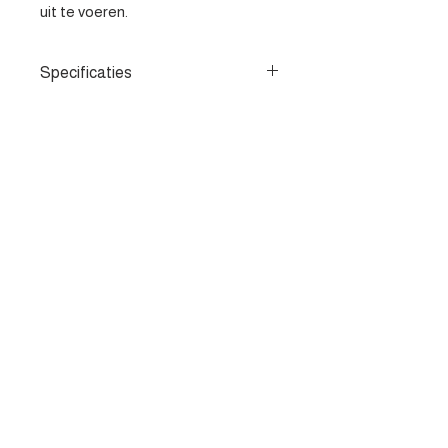
uit te voeren.
Specificaties
- Sterk klittenband - Voor polijsten
en schuren
Contacteer ons
Heist-op-den-berg
parts@apv-automotive.be
Liersesteenweg 269,
2220 Heist-op-den-Berg
015/24.40.4
2