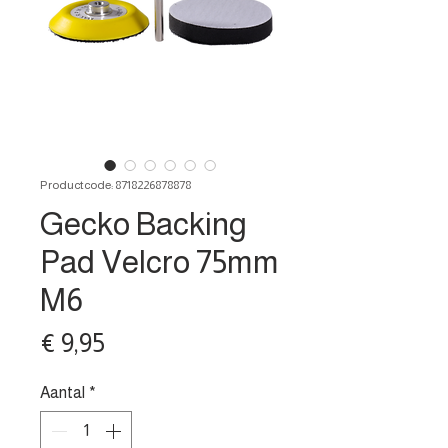
Productcode: 8718226878878
Gecko Backing
Pad Velcro 75mm
M6
Prijs
€ 9,95
Aantal
*