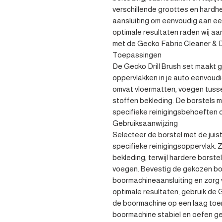
verschillende groottes en hardhe
aansluiting om eenvoudig aan ee
optimale resultaten raden wij aa
met de Gecko Fabric Cleaner & D
Toepassingen 

De Gecko Drill Brush set maakt gr
oppervlakken in je auto eenvoudi
omvat vloermatten, voegen tussen
stoffen bekleding. De borstels m
specifieke reinigingsbehoeften o
Gebruiksaanwijzing 

Selecteer de borstel met de juis
specifieke reinigingsoppervlak. Z
bekleding, terwijl hardere borstel
voegen. Bevestig de gekozen bor
boormachineaansluiting en zorg v
optimale resultaten, gebruik de 
de boormachine op een laag toere
boormachine stabiel en oefen geli