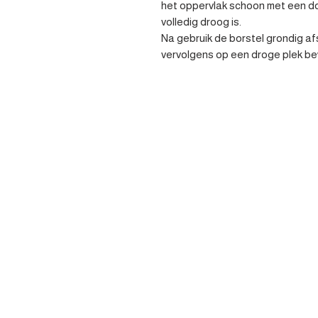
het oppervlak schoon met een do
volledig droog is.

Na gebruik de borstel grondig a
vervolgens op een droge plek b
Contacteer 
Heist-op-den-berg
parts@apv-automotive.be
Liersesteenweg 269,
2220 Heist-op-den-Berg