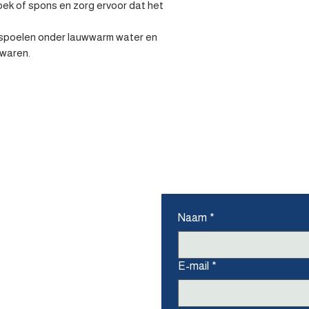
ek of spons en zorg ervoor dat het 
fspoelen onder lauwwarm water en 
ewaren.
ons
Naam
*
E-mail
*