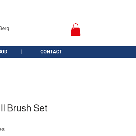
Berg
BOD
CONTACT
ll Brush Set
595