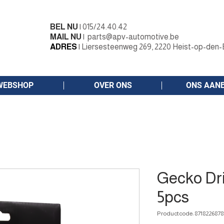
BEL NU
|
015/24.40.42
MAIL NU
|
parts@apv-automotive.be
ADRES
|
Liersesteenweg 269, 2220 Heist-op-den-
WEBSHOP
OVER ONS
ONS AAN
Gecko Dri
5pcs
Productcode: 8718226878