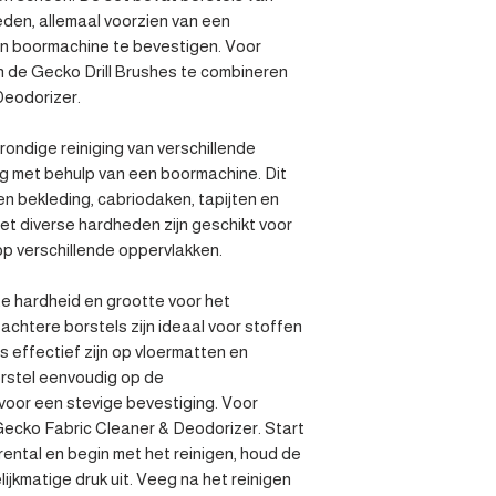
den, allemaal voorzien van een 
n boormachine te bevestigen. Voor 
n de Gecko Drill Brushes te combineren 
eodorizer.

ondige reiniging van verschillende 
g met behulp van een boormachine. Dit 
 bekleding, cabriodaken, tapijten en 
et diverse hardheden zijn geschikt voor 
p verschillende oppervlakken.

te hardheid en grootte voor het 
achtere borstels zijn ideaal voor stoffen 
s effectief zijn op vloermatten en 
stel eenvoudig op de 
oor een stevige bevestiging. Voor 
Gecko Fabric Cleaner & Deodorizer. Start 
ntal en begin met het reinigen, houd de 
jkmatige druk uit. Veeg na het reinigen 