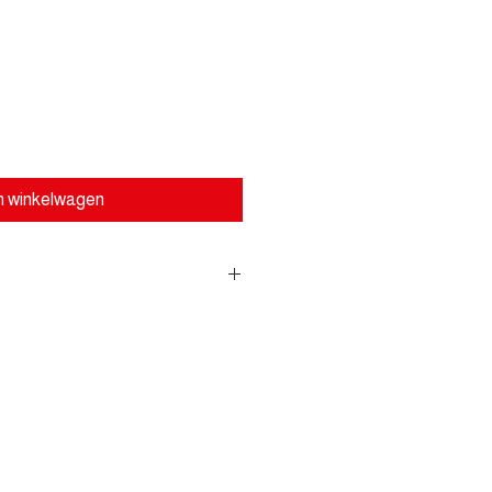
n winkelwagen
borstels - Multifunctionele
oor verschillende toepassingen -
iging op de boormachine