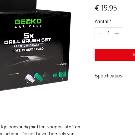
Prijs
€ 19,95
Aantal
*
I
Specificaties
- Complete set met 
reinigingsborstel v
Ideaal voor bevest
k je eenvoudig matten, voegen, stoffen 
en schoon. De set bevat borstels van 