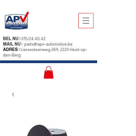
BEL NU
|
015/24.40.42
MAIL NU
|
parts@apv-automotive.be
ADRES
|
Liersesteenweg 269, 2220 Heist-op-
den-Berg