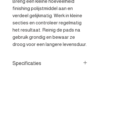
Breng een kleine hoeveelheid 
finishing polijstmiddel aan en 
verdeel gelijkmatig. Werk in kleine 
secties en controleer regelmatig 
het resultaat. Reinig de pads na 
gebruik grondig en bewaar ze 
droog voor een langere levensduur.
Specificaties
- Zorgt voor een spiegelglans op
de lak - Duurzaam en langdurig in
gebruik - Verwijdert kleine krasjes,
swirls en watervlekken
Contacteer ons
Heist-op-den-berg
parts@apv-automotive.be