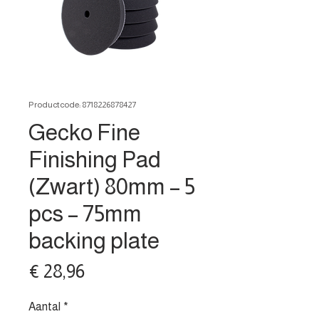
Productcode: 8718226878427
Gecko Fine
Finishing Pad
(Zwart) 80mm – 5
pcs – 75mm
backing plate
Prijs
€ 28,96
Aantal
*