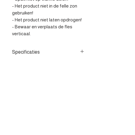
- Het product niet in de felle zon 
gebruiken! 

- Het product niet laten opdrogen! 

- Bewaar en verplaats de fles 
verticaal.
Specificaties
- Vervangt behandeling met een
stuk klei - Verwijdert veilig vuil uit
gelakte voertuigoppervlakken -
Eenvoudig opspuiten (1 minuut
Contacteer ons
wachten) en afvegen. Vervolgens
afspoelen
Heist-op-den-berg
parts@apv-automotive.be
Liersesteenweg 269,
2220 Heist-op-den-Berg