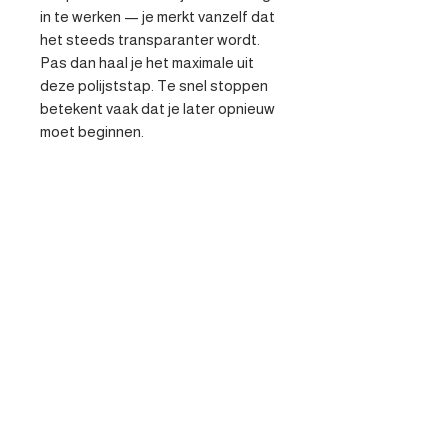
in te werken — je merkt vanzelf dat 
het steeds transparanter wordt. 
Pas dan haal je het maximale uit 
deze polijststap. Te snel stoppen 
betekent vaak dat je later opnieuw 
moet beginnen.
Specificaties
- Professionele verfijning van lak -
Veilig op alle laksoorten -
Geavanceerde
afbreektechnologie
Contacteer ons
Heist-op-den-berg
parts@apv-automotive.be
Liersesteenweg 269,