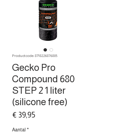
Productcode: 8718226876805
Gecko Pro
Compound 680
STEP 2 1 liter
(silicone free)
Prijs
€ 39,95
Aantal
*