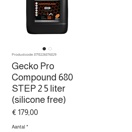
Productcode: 8718226876829
Gecko Pro
Compound 680
STEP 2 5 liter
(silicone free)
Prijs
€ 179,00
Aantal
*