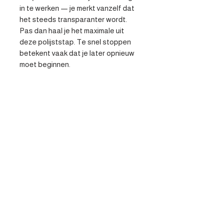
in te werken — je merkt vanzelf dat 
het steeds transparanter wordt. 
Pas dan haal je het maximale uit 
deze polijststap. Te snel stoppen 
betekent vaak dat je later opnieuw 
moet beginnen.
Specificaties
- Professionele verfijning van lak -
Veilig op alle laksoorten -
Geavanceerde
afbreektechnologie
Contacteer ons
Heist-op-den-berg
parts@apv-automotive.be
Liersesteenweg 269,