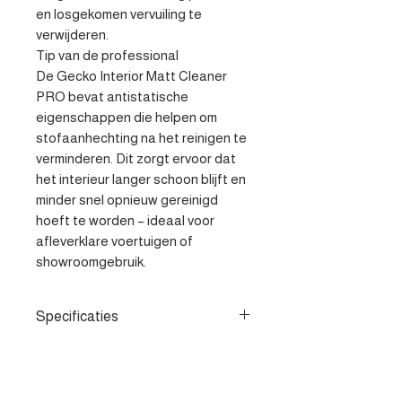
en losgekomen vervuiling te 
verwijderen.

Tip van de professional 

De Gecko Interior Matt Cleaner 
PRO bevat antistatische 
eigenschappen die helpen om 
stofaanhechting na het reinigen te 
verminderen. Dit zorgt ervoor dat 
het interieur langer schoon blijft en 
minder snel opnieuw gereinigd 
hoeft te worden – ideaal voor 
afleverklare voertuigen of 
showroomgebruik.
Specificaties
- Herstelt originele, matte
fabriekslook - Verwijdert
hardnekkig huidvet - Laat het