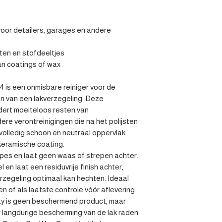
oor detailers, garages en andere 
esten en stofdeeltjes

an coatings of wax

is een onmisbare reiniger voor de 
n van een lakverzegeling. Deze 
ert moeiteloos resten van 
dere verontreinigingen die na het polijsten 
 volledig schoon en neutraal oppervlak 
keramische coating.

types en laat geen waas of strepen achter. 
n laat een residuvrije finish achter, 
rzegeling optimaal kan hechten. Ideaal 
n of als laatste controle vóór aflevering.

y is geen beschermend product, maar 
 langdurige bescherming van de lak raden 