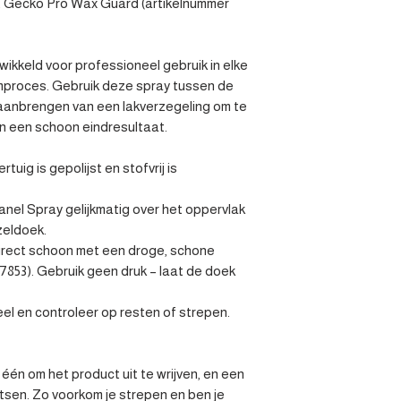
et Gecko Pro Wax Guard (artikelnummer 
ikkeld voor professioneel gebruik in elke 
mproces. Gebruik deze spray tussen de 
aanbrengen van een lakverzegeling om te 
n een schoon eindresultaat.

tuig is gepolijst en stofvrij is 
nel Spray gelijkmatig over het oppervlak 
eldoek.

direct schoon met een droge, schone 
7853). Gebruik geen druk – laat de doek 
el en controleer op resten of strepen. 
én om het product uit te wrijven, en een 
sen. Zo voorkom je strepen en ben je 