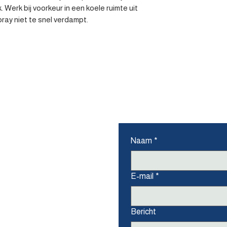
Werk bij voorkeur in een koele ruimte uit 
pray niet te snel verdampt.
ons
Naam
*
E-mail
*
Bericht