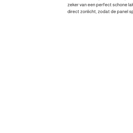
zeker van een perfect schone lak. 
direct zonlicht, zodat de panel s
Contacteer 
Heist-op-den-berg
parts@apv-automotive.be
Liersesteenweg 269,
2220 Heist-op-den-Berg