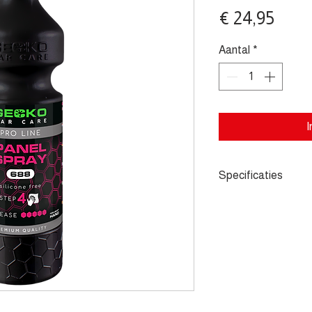
Prijs
€ 24,95
Aantal
*
I
Specificaties
- Essentiële stap v
Veilig op alle lakty
lakken - Sneldroge