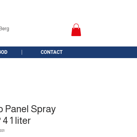
Berg
BOD
CONTACT
o Panel Spray
 1 liter
881