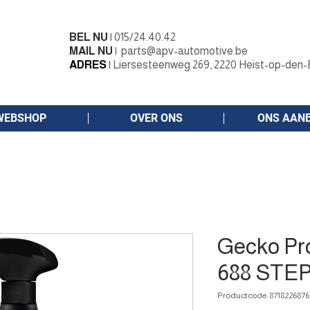
BEL NU
|
015/24.40.42
MAIL NU
|
parts@apv-automotive.be
ADRES
|
Liersesteenweg 269, 2220 Heist-op-den-
WEBSHOP
OVER ONS
ONS AAN
Gecko Pr
688 STEP 4
Productcode: 8718226876