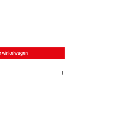
n winkelwagen
oor perfecte lakverzegeling -
pes, inclusief matte en donkere
nde, streeploze formule