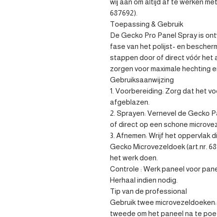
wij aan om altijd af te werken m
687692).

Toepassing & Gebruik

De Gecko Pro Panel Spray is ontw
fase van het polijst- en bescher
stappen door of direct vóór het 
zorgen voor maximale hechting e
Gebruiksaanwijzing

1. Voorbereiding: Zorg dat het voer
afgeblazen.

2. Sprayen: Vernevel de Gecko Pa
of direct op een schone microvez
3. Afnemen: Wrijf het oppervlak 
Gecko Microvezeldoek (art.nr. 68
het werk doen.

Controle : Werk paneel voor pane
Herhaal indien nodig.

Tip van de professional

Gebruik twee microvezeldoeken: é
tweede om het paneel na te poet