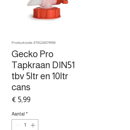
Productcode: 8718226879998
Gecko Pro
Tapkraan DIN51
tbv 5ltr en 10ltr
cans
Prijs
€ 5,99
Aantal
*