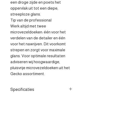
een droge zijde en poets het 
oppervlak uit tot een diepe, 
streeploze glans.

Tip van de professional

Werk altijd met twee 
microvezeldoeken: één voor het 
verdelen van de detailer en één 
voor het nawrijven. Dit voorkomt 
strepen en zorgt voor maximale 
glans. Voor optimale resultaten 
adviseren wij hoogwaardige, 
pluisvrije microvezeldoeken uit het 
Gecko assortiment.
Specificaties
- Verwijdert veilig stof en lichte
vervuiling zonder krassen - Directe
hydrofobe werking met