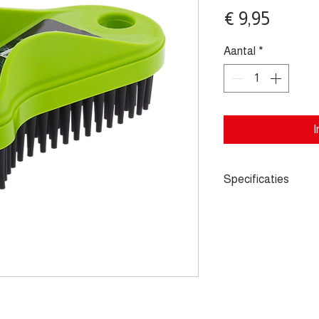
Prijs
€ 9,95
Aantal
*
I
Specificaties
- Ideaal voor het v
vloermatten, stoff
oppervlakken. - Du