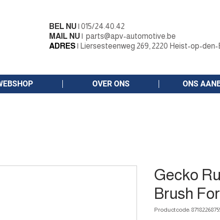
BEL NU
|
015/24.40.42
MAIL NU
|
parts@apv-automotive.be
ADRES
|
Liersesteenweg 269, 2220 Heist-op-den-
WEBSHOP
OVER ONS
ONS AAN
Gecko Ru
Brush For 
Productcode: 8718226875