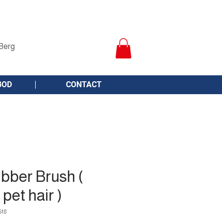
Berg
BOD
CONTACT
bber Brush (
pet hair )
518