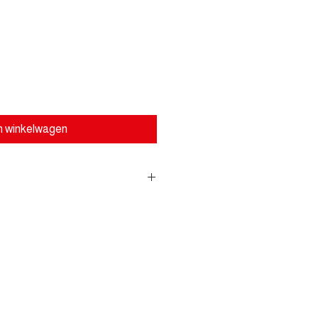
n winkelwagen
erwijderen van dierenharen van
en bekleding en andere
urzaam in gebruik