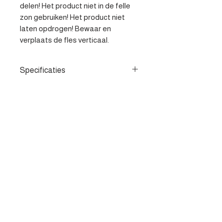
delen! Het product niet in de felle 
zon gebruiken! Het product niet 
laten opdrogen! Bewaar en 
verplaats de fles verticaal.
Specificaties
- Beschermt en herstelt - Perfect
voor canvas, doek, mohair en vinyl
cabriokappen - Eenvoudig
opspuiten en gelijkmatig uitwrijven
Contacteer ons
met een schone, droge doek
Heist-op-den-berg
parts@apv-automotive.be
Liersesteenweg 269,
2220 Heist-op-den-Berg