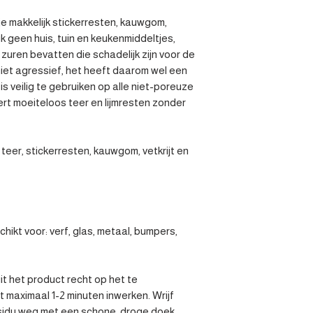
 makkelijk stickerresten, kauwgom, 
ik geen huis, tuin en keukenmiddeltjes, 
uren bevatten die schadelijk zijn voor de 
niet agressief, het heeft daarom wel een 
is veilig te gebruiken op alle niet-poreuze 
rt moeiteloos teer en lijmresten zonder 
 teer, stickerresten, kauwgom, vetkrijt en 
hikt voor: verf, glas, metaal, bumpers, 
t het product recht op het te 
 maximaal 1-2 minuten inwerken. Wrijf 
sidu weg met een schone, droge doek. 