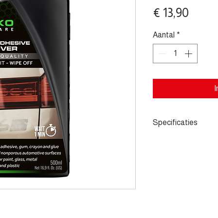
Prijs
€ 13,90
Aantal
*
I
Specificaties
- Effectief in het v
stickerresten, kauwg
in gebruik. - Bevat 