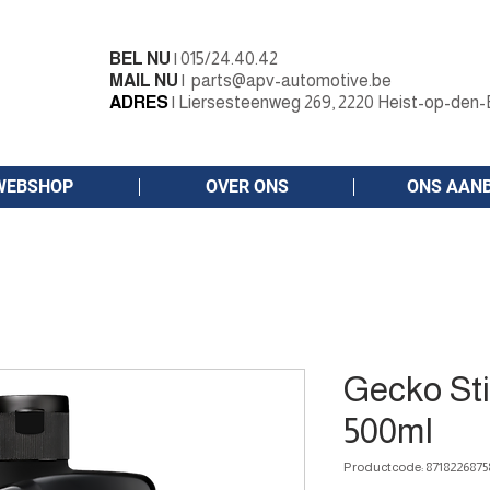
BEL NU
|
015/24.40.42
MAIL NU
|
parts@apv-automotive.be
ADRES
|
Liersesteenweg 269, 2220 Heist-op-den-
WEBSHOP
OVER ONS
ONS AAN
Gecko St
500ml
Productcode: 8718226875