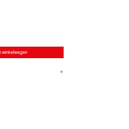
n winkelwagen
erwijderen van teer,
om, vetkrijt en lijm. - Eenvoudig
geen schadelijke zuren.