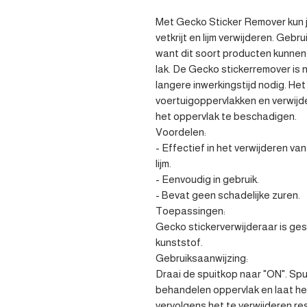
Met Gecko Sticker Remover kun je
vetkrijt en lijm verwijderen. Gebru
want dit soort producten kunnen z
lak. De Gecko stickerremover is 
langere inwerkingstijd nodig. Het 
voertuigoppervlakken en verwijde
het oppervlak te beschadigen.

Voordelen:

- Effectief in het verwijderen van
lijm.

- Eenvoudig in gebruik.

- Bevat geen schadelijke zuren.

Toepassingen:

Gecko stickerverwijderaar is gesc
kunststof.

Gebruiksaanwijzing:

Draai de spuitkop naar "ON". Spui
behandelen oppervlak en laat het
vervolgens het te verwijderen re