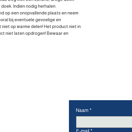
doek. Indien nodig herhalen.

eid op een onopvallende plaats en neem 
ral bij eventuele gevoelige en 
niet op warme delen! Het product niet in 
uct niet laten opdrogen! Bewaar en 
ons
Naam
*
E-mail
*