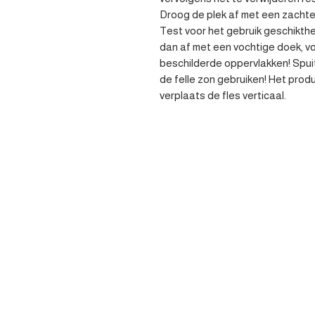
Droog de plek af met een zachte 
Test voor het gebruik geschikth
dan af met een vochtige doek, voo
beschilderde oppervlakken! Spuit 
de felle zon gebruiken! Het prod
verplaats de fles verticaal.
Contacteer 
Heist-op-den-berg
parts@apv-automotive.be