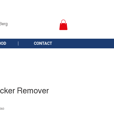
Berg
BOD
CONTACT
icker Remover
860