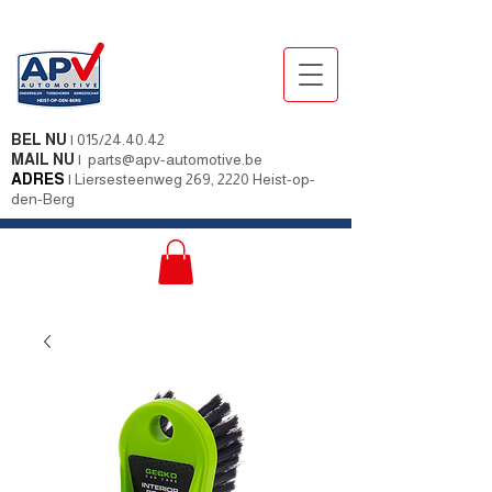
BEL NU
|
015/24.40.42
MAIL NU
|
parts@apv-automotive.be
ADRES
|
Liersesteenweg 269, 2220 Heist-op-
den-Berg