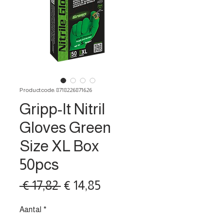
Productcode: 8718226871626
Gripp-It Nitril
Gloves Green
Size XL Box
50pcs
Normale
Verkoopprijs
 € 17,82 
€ 14,85
prijs
Aantal
*